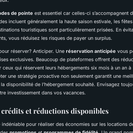
odes de pointe
est essentiel car celles-ci s’accompagnent d
des incluent généralement la haute saison estivale, les fêt
tinations touristiques sont particulièrement prisées. En évit
s, vous réduisez les risques de payer un surplus.
pour réserver? Anticiper. Une
réservation anticipée
vous p
ises exclusives. Beaucoup de plateformes offrent des réduc
ur ceux qui réservent leurs hébergements six mois à un an à 
er une stratégie proactive non seulement garantit une meill
la disponibilité de l’hébergement souhaité. Envisagez touj
tre investissement dans vos vacances.
 crédits et réductions disponibles
e indéniable pour réaliser des économies sur les locations d
n des
promotions
et
programmes de fidélité
. Un grand nom