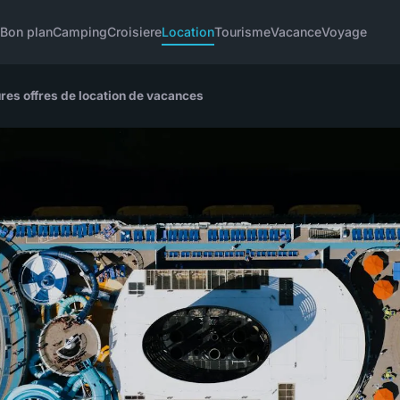
u
Bon plan
Camping
Croisiere
Location
Tourisme
Vacance
Voyage
ures offres de location de vacances