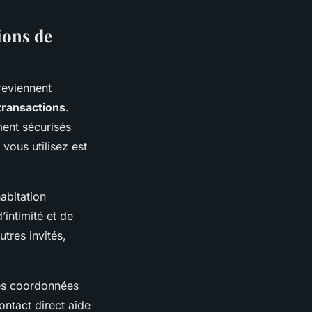
ions de
reviennent
transactions
.
ment sécurisés
vous utilisez est
abitation
’intimité et de
utres invités,
 les coordonnées
ntact direct aide