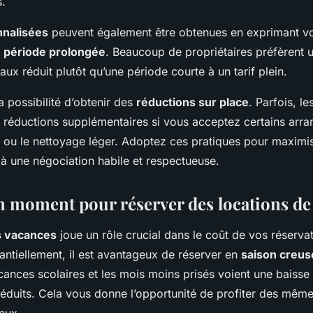
s.
nnalisées
peuvent également être obtenues en exprimant vo
e
période prolongée
. Beaucoup de propriétaires préfèrent 
aux réduit plutôt qu’une période courte à un tarif plein.
a possibilité d’obtenir des
réductions sur place
. Parfois, le
s réductions supplémentaires si vous acceptez certains a
 ou le nettoyage léger. Adoptez ces pratiques pour maximi
 une négociation habile et respectueuse.
on moment pour réserver des locations de
s vacances
joue un rôle crucial dans le coût de vos réserva
ntiellement, il est avantageux de réserver en
saison creus
ances scolaires et les mois moins prisés voient une baiss
réduits. Cela vous donne l’opportunité de profiter des mê
geux.