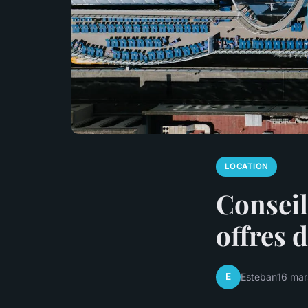
LOCATION
Conseil
offres 
E
Esteban
16 mar