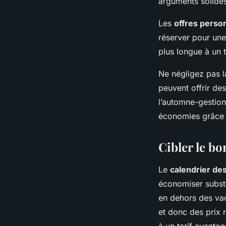
arguments solide
Les
offres perso
réserver pour un
plus longue à un t
Ne négligez pas l
peuvent offrir de
l’automne-gestion
économies grâce à
Cibler le b
Le
calendrier de
économiser substa
en dehors des vac
et donc des prix 
à un tarif avanta