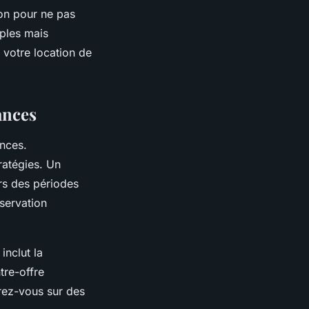
tion pour ne pas
ples mais
 votre location de
ances
ances.
ratégies. Un
rs des périodes
servation
 inclut la
tre-offre
trez-vous sur des