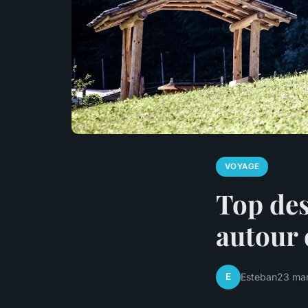
VOYAGE
Top des
autour
E
Esteban
23 ma