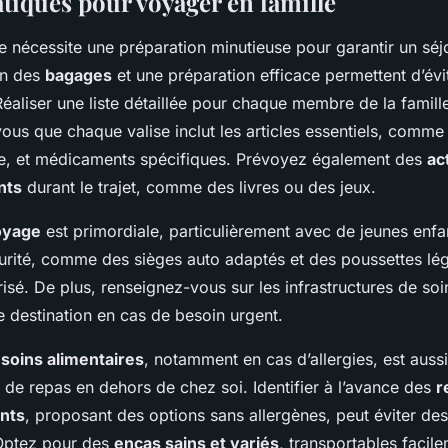
atiques pour voyager en famille
e nécessite une préparation minutieuse pour garantir un sé
on des
bagages
et une préparation efficace permettent d’évit
Réaliser une liste détaillée pour chaque membre de la famill
vous que chaque valise inclut les articles essentiels, comme
ne, et médicaments spécifiques. Prévoyez également des
ac
nts
durant le trajet, comme des livres ou des jeux.
oyage
est primordiale, particulièrement avec de jeunes enfan
curité, comme des sièges auto adaptés et des poussettes lég
risé. De plus, renseignez-vous sur les infrastructures de soi
e destination en cas de besoin urgent.
soins alimentaires
, notamment en cas d’allergies, est auss
n de repas en dehors de chez soi. Identifier à l’avance des
r
nts
, proposant des options sans allergènes, peut éviter de
 Optez pour des
encas sains et variés
, transportables facil