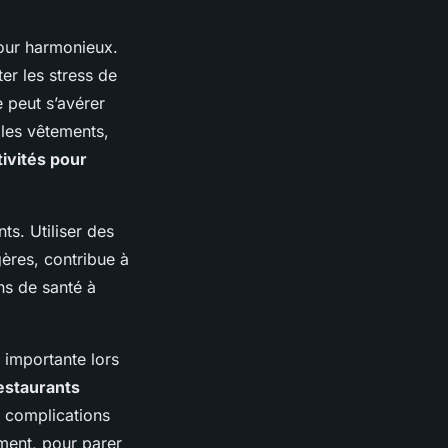
jour harmonieux.
er les stress de
e peut s’avérer
 les vêtements,
tivités pour
ts. Utiliser des
ères, contribue à
ns de santé à
i importante lors
estaurants
s complications
ement, pour parer