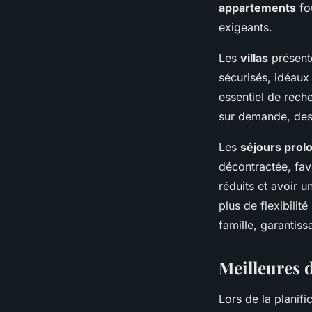
appartements
fou
exigeants.
Les
villas
présente
sécurisés, idéaux
essentiel de rech
sur demande, des 
Les
séjours prol
décontractée, favo
réduits et avoir 
plus de flexibili
famille, garantiss
Meilleures d
Lors de la planifi