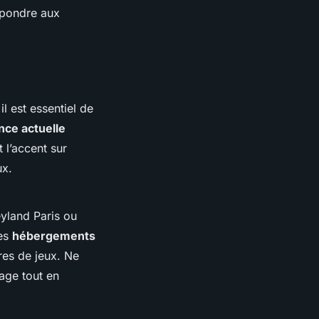
répondre aux
 il est essentiel de
nce actuelle
 l’accent sur
ux.
yland Paris ou
des
hébergements
res de jeux. Ne
sage tout en