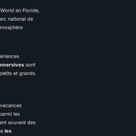
 World en Floride,
arc national de
tmosphère
périences
immersives
sont
petits et grands.
 vacances
parmi les
ent souvent des
ue
les