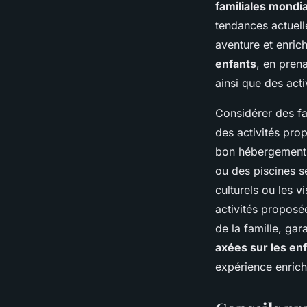
familiales mond
tendances actuell
aventure et enrich
enfants
, en pren
ainsi que des activ
Considérer des fac
des activités prop
bon hébergement f
ou des piscines s
culturels ou les v
activités propos
de la famille, ga
axées sur les en
expérience enrich