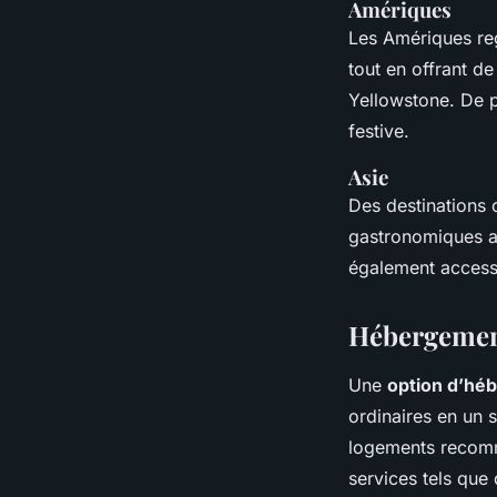
Amériques
Les Amériques r
tout en offrant de
Yellowstone. De p
festive.
Asie
Des destinations 
gastronomiques a
également accessi
Hébergement
Une
option d’hé
ordinaires en un
logements recomm
services tels que