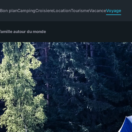
u
Bon plan
Camping
Croisiere
Location
Tourisme
Vacance
Voyage
famille autour du monde