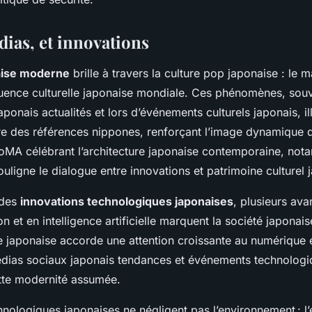
dias, et innovations
aise moderne
brille à travers la culture pop japonaise : le 
luence culturelle japonaise mondiale. Ces phénomènes, so
ponais actualités et lors d’événements culturels japonais, ill
ire des références nippones, renforçant l’image dynamique 
oMA célébrant l’architecture japonaise contemporaine, no
uligne le dialogue entre innovations et patrimoine culturel 
 des
innovations technologiques japonaises
, plusieurs av
 et en intelligence artificielle marquent la société japonais
le japonaise accorde une attention croissante au numérique e
médias sociaux japonais tendances et événements technolog
tte modernité assumée.
echnologiques japonaises ne négligent pas l’environnement : 