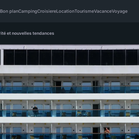
u
Bon plan
Camping
Croisiere
Location
Tourisme
Vacance
Voyage
urité et nouvelles tendances