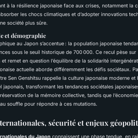
ant à la résilience japonaise face aux crises, notamment la 
 absorber les chocs climatiques et d’adopter innovations te
ne société plus sûre.
le et démographie
phique au Japon s’accentue : la population japonaise tend
nces sous le seuil historique de 700 000. Ce recul pèse sur
et remet en question l’équilibre de la solidarité intergénérat
ponaise actuelle aborde différemment les défis sociétaux. Pa
ître Sen Genshitsu rappelle la culture japonaise moderne et
el japonais, transformant les tendances sociétales japonais
 préservation de la mémoire collective, tandis que l’économ
au souffle pour répondre à ces mutations.
ternationales, sécurité et enjeux géopoli
ernationales du Japon
connaissent une phase tendue, en ra