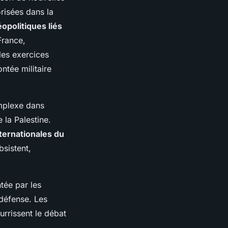
risées dans la
opolitiques liés
France,
les exercices
ontée militaire
omplexe dans
 la Palestine.
nternationales du
bsistent,
tée par les
 défense. Les
urrissent le débat