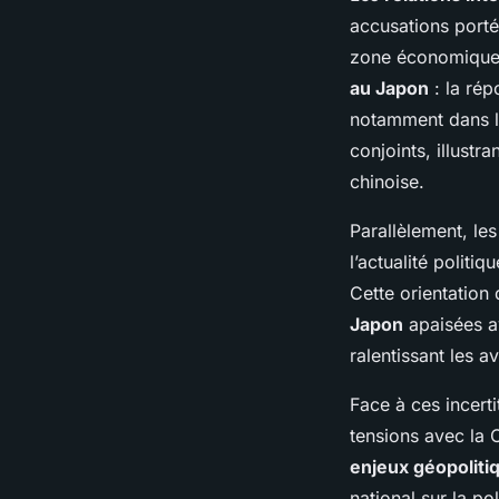
accusations porté
zone économique e
au Japon
: la rép
notamment dans le
conjoints, illustr
chinoise.
Parallèlement, le
l’actualité polit
Cette orientation
Japon
apaisées av
ralentissant les a
Face à ces incert
tensions avec la 
enjeux géopoliti
national sur la pol