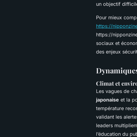
un objectif diffici
Pour mieux compr
https://nipponzin
https://nipponzine
sociaux et économ
des enjeux sécuri
Dynamiques
Climat et envi
Les vagues de cha
japonaise
et la p
température recor
validant les alert
leaders multiplien
l’éducation du pu