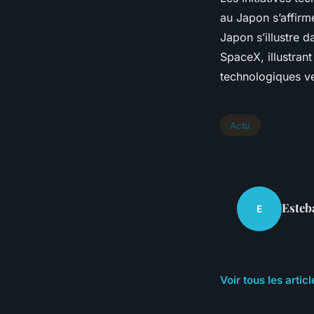
au Japon s’affirm
Japon s’illustre d
SpaceX, illustrant
technologiques ve
Actu
Esteb
E
Voir tous les artic