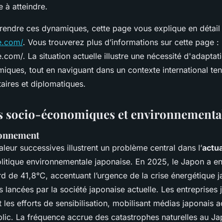
le à atteindre.
endre ces dynamiques, cette page vous explique en détail 
e.com/
. Vous trouverez plus d’informations sur cette page :
.com/. La situation actuelle illustre une nécessité d'adaptat
iques, tout en naviguant dans un contexte international te
taires et diplomatiques.
 socio-économiques et environnementa
ronnement
leur successives illustrent un problème central dans l’
actua
olitique environnementale japonaise. En 2025, le Japon a en
d de 41,8°C, accentuant l’urgence de la crise énergétique j
es lancées par la société japonaise actuelle. Les entreprises
t les efforts de sensibilisation, mobilisant médias japonais a
blic. La fréquence accrue des catastrophes naturelles au J