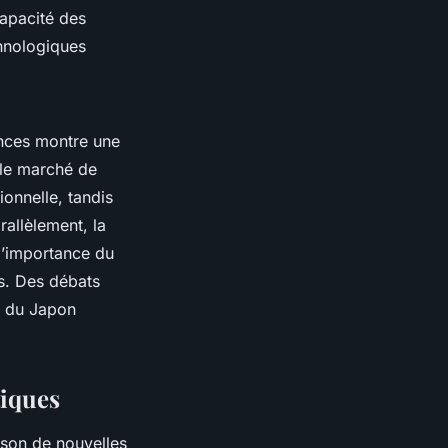
capacité des
chnologiques
ances montre une
 le marché de
ionnelle, tandis
rallèlement, la
 l’importance du
es. Des débats
ie du Japon
tiques
ison de nouvelles