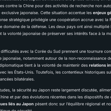
es contre la Chine pour des activités de recherche non auto
xclusive japonaise. Cette situation accentue les
enjeux gé
onse stratégique privilégie une coopération accrue avec la 
 domaine de la défense. Les deux pays ont ainsi multiplié 
ant la volonté japonaise de préserver ses intérêts face à la m
s difficultés avec la Corée du Sud prennent une tournure c
ique japonaise, notamment autour de la non-reconnaissance de
 diplomatique tient à la volonté de maintenir des
relations i
ec les États-Unis. Toutefois, les contentieux historiques su
vancées bilatérales.
itudes, la sécurité au Japon reste largement discutée, alimen
Chine et par des évolutions récentes dans les dispositifs de
ques liés au Japon
pèsent donc sur l’équilibre régional et no
itique de sécurité.