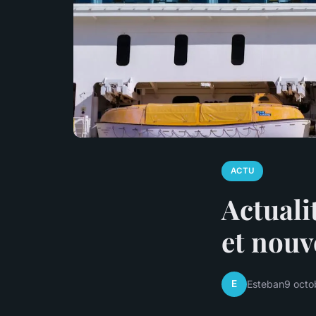
ACTU
Actualit
et nouv
E
Esteban
9 octo