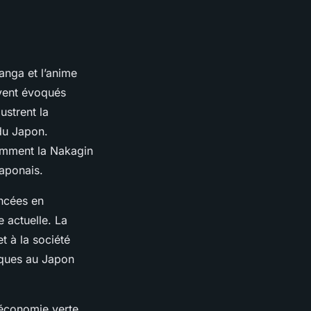
manga et l’anime
uvent évoqués
ustrent la
du Japon.
tamment la Nakagin
japonais.
ancées en
e actuelle. La
t à la société
iques au Japon
l’économie verte