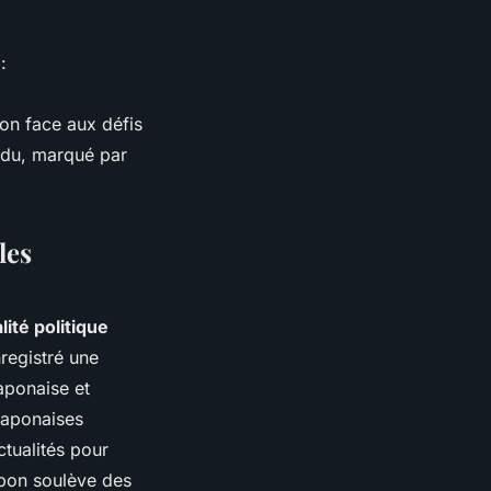
:
ion face aux défis
ndu, marqué par
les
lité politique
registré une
aponaise et
 japonaises
ctualités pour
apon soulève des