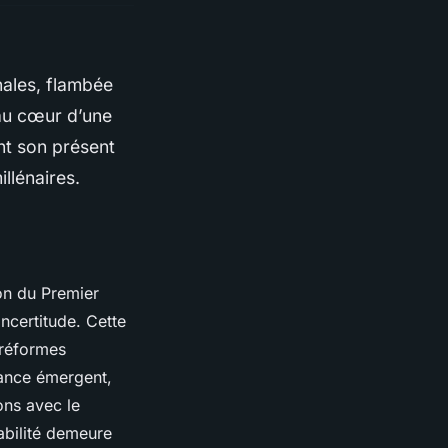
nales, flambée
 au cœur d’une
nt son présent
illénaires.
ion du Premier
incertitude. Cette
 réformes
nance émergent,
ons avec le
abilité demeure